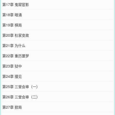
第17章 鬼窟宦影
第18章 暗涌
第19章 棋局
第20章 杜家变故
第21章 为什么
第22章 重历噩梦
第23章 狱中
第24章 撞见
第25章 三堂会审（一）
第26章 三堂会审（二）
第27章 掀局