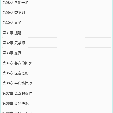
第28章 各退一步
第29章 查不到
第30章 义子
第31章 提醒
第32章 咒禁师
第33章 露真
第34章 善意的提醒
第35章 深夜黑影
第36章 平康坊惊魂
第37章 离奇的案件
第38章 樊兄快跑