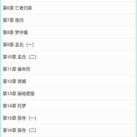
第6章 亡者归来
第7章 夜问
第8章 梦中魇
第9章 孟氏（一）
第10章 孟氏（二）
第11章 催命符
第12章 退婚
第13章 闽地密报
第14章 托梦
第15章 探寺（一）
第16章 探寺（二）