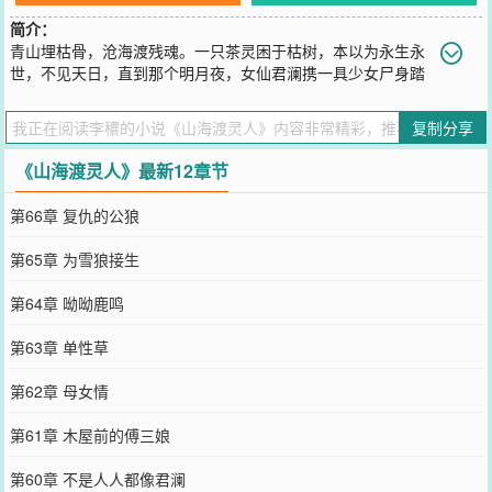
简介：
青山埋枯骨，沧海渡残魂。一只茶灵困于枯树，本以为永生永
世，不见天日，直到那个明月夜，女仙君澜携一具少女尸身踏
云而来。“她借你身体，你替她报仇！！”山海渡灵，渡不了人心。
您要是觉得《
山海渡灵人
》还不错的话请不要忘记向您QQ群和微博微
复制分享
信里的朋友推荐哦！
《山海渡灵人》最新12章节
第66章 复仇的公狼
第65章 为雪狼接生
第64章 呦呦鹿鸣
第63章 单性草
第62章 母女情
第61章 木屋前的傅三娘
第60章 不是人人都像君澜